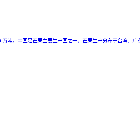
600万吨。中国是芒果主要生产国之一，芒果生产分布于台湾、广