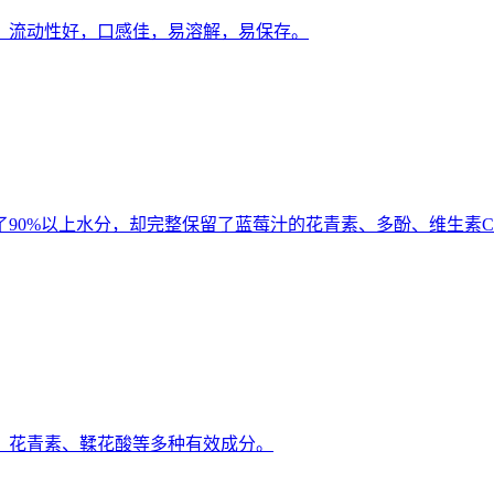
。流动性好，口感佳，易溶解，易保存。
90%以上水分，却完整保留了蓝莓汁的花青素、多酚、维生素
、花青素、鞣花酸等多种有效成分。