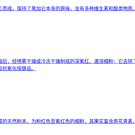
工而成。保持了黑加仑本身的原味，含有多种维生素和酸类物质
缩后，经喷雾干燥或冷冻干燥制成的深紫红、速溶细粉；它去除了
和抗氧化保健品。
成的天然粉末，为粉红色至紫红色的细粉，其果实富含原花青素