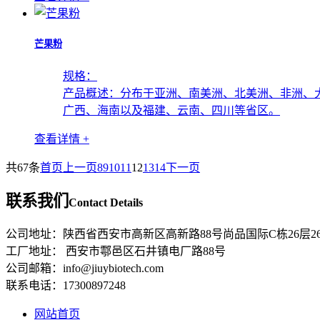
芒果粉
规格：
产品概述：
分布于亚洲、南美洲、北美洲、非洲、大
广西、海南以及福建、云南、四川等省区。
查看详情 +
共67条
首页
上一页
8
9
10
11
12
13
14
下一页
联系我们
Contact Details
公司地址：陕西省西安市高新区高新路88号尚品国际C栋26层26
工厂地址： 西安市鄠邑区石井镇电厂路88号
公司邮箱：info@jiuybiotech.com
联系电话：17300897248
网站首页