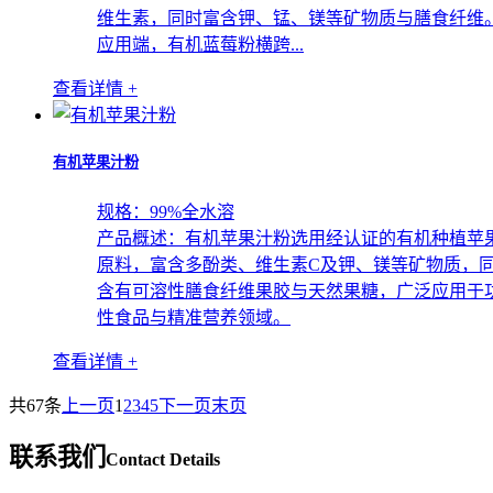
维生素，同时富含钾、锰、镁等矿物质与膳食纤维
应用端，有机蓝莓粉横跨...
查看详情 +
有机苹果汁粉
规格：
99%全水溶
产品概述：
有机苹果汁粉选用经认证的有机种植苹
原料，富含多酚类、维生素C及钾、镁等矿物质，
含有可溶性膳食纤维果胶与天然果糖，广泛应用于
性食品与精准营养领域。
查看详情 +
共67条
上一页
1
2
3
4
5
下一页
末页
联系我们
Contact Details