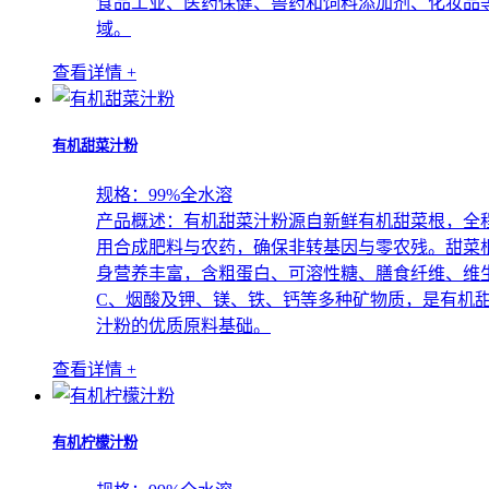
食品工业、医药保健、兽药和饲料添加剂、化妆品
域。
查看详情 +
有机甜菜汁粉
规格：
99%全水溶
产品概述：
有机甜菜汁粉源自新鲜有机甜菜根，全
用合成肥料与农药，确保非转基因与零农残。甜菜
身营养丰富，含粗蛋白、可溶性糖、膳食纤维、维
C、烟酸及钾、镁、铁、钙等多种矿物质，是有机
汁粉的优质原料基础。
查看详情 +
有机柠檬汁粉