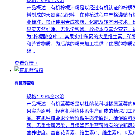
规格：
99%全水溶
产品概述：
有机柠檬汁粉是以经过有机认证的柠檬
料制成的天然食品配料，在种植过程中严格遵循有
业标准，禁止使用合成农药、化肥及转基因技术，
果实天然纯净、无化学残留。柠檬本身富含营养，
为"柠檬酸仓库"，其果实中积累的大量维生素、矿
和芳香物质，为后续的粉末加工提供了优质的物质
础...
查看详情 +
有机蓝莓粉
规格：
99%全水溶
产品概述：
有机蓝莓粉是以杜鹃花科越橘属蓝莓的
果实为原料，经有机种植体系生产而成的精深加工
品。有机种植要求全程遵循生态学原理，确保原料
残、无重金属污染，且保留野生蓝莓特有的浓郁风
营养密度。富含花青素、维生素C、维生素E、K及